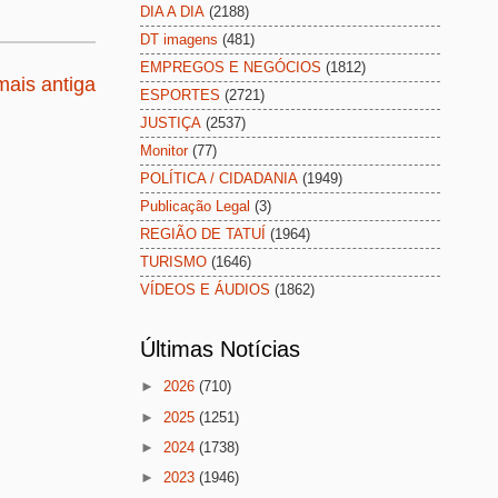
DIA A DIA
(2188)
DT imagens
(481)
EMPREGOS E NEGÓCIOS
(1812)
ais antiga
ESPORTES
(2721)
JUSTIÇA
(2537)
Monitor
(77)
POLÍTICA / CIDADANIA
(1949)
Publicação Legal
(3)
REGIÃO DE TATUÍ
(1964)
TURISMO
(1646)
VÍDEOS E ÁUDIOS
(1862)
Últimas Notícias
►
2026
(710)
►
2025
(1251)
►
2024
(1738)
►
2023
(1946)