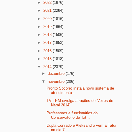
►
2022
(1876)
►
2021
(2284)
►
2020
(1816)
►
2019
(1664)
►
2018
(1506)
►
2017
(1853)
►
2016
(1509)
►
2015
(1818)
▼
2014
(2379)
►
dezembro
(176)
▼
novembro
(206)
Pronto Socorro instala novo sistema de
atendimento...
TV TEM divulga atrações do 'Vozes de
Natal 2014'
Professores e funcionários do
Conservatório de Tat...
Dupla Conrado e Aleksandro vem a Tatuí
no dia 7