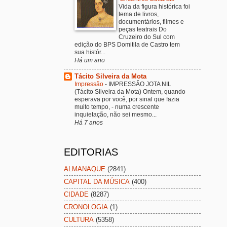
Vida da figura histórica foi
tema de livros,
documentários, filmes e
peças teatrais Do
Cruzeiro do Sul com
edição do BPS Domitila de Castro tem
sua histór...
Há um ano
Tácito Silveira da Mota
Impressão
-
IMPRESSÃO JOTA NIL
(Tácito Silveira da Mota) Ontem, quando
esperava por você, por sinal que fazia
muito tempo, - numa crescente
inquietação, não sei mesmo...
Há 7 anos
EDITORIAS
ALMANAQUE
(2841)
CAPITAL DA MÚSICA
(400)
CIDADE
(8287)
CRONOLOGIA
(1)
CULTURA
(5358)