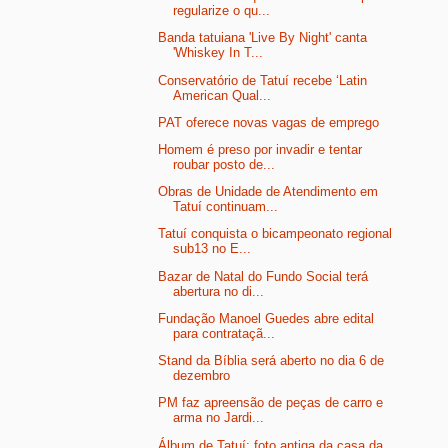
regularize o qu...
Banda tatuiana 'Live By Night' canta
'Whiskey In T...
Conservatório de Tatuí recebe ‘Latin
American Qual...
PAT oferece novas vagas de emprego
Homem é preso por invadir e tentar
roubar posto de...
Obras de Unidade de Atendimento em
Tatuí continuam...
Tatuí conquista o bicampeonato regional
sub13 no E...
Bazar de Natal do Fundo Social terá
abertura no di...
Fundação Manoel Guedes abre edital
para contrataçã...
Stand da Bíblia será aberto no dia 6 de
dezembro
PM faz apreensão de peças de carro e
arma no Jardi...
Álbum de Tatuí: foto antiga da casa da