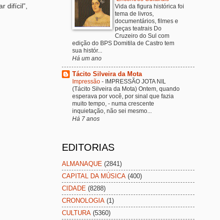
difícil”,
Vida da figura histórica foi
tema de livros,
documentários, filmes e
peças teatrais Do
Cruzeiro do Sul com
edição do BPS Domitila de Castro tem
sua histór...
Há um ano
Tácito Silveira da Mota
Impressão
-
IMPRESSÃO JOTA NIL
(Tácito Silveira da Mota) Ontem, quando
esperava por você, por sinal que fazia
muito tempo, - numa crescente
inquietação, não sei mesmo...
Há 7 anos
EDITORIAS
ALMANAQUE
(2841)
CAPITAL DA MÚSICA
(400)
CIDADE
(8288)
CRONOLOGIA
(1)
CULTURA
(5360)