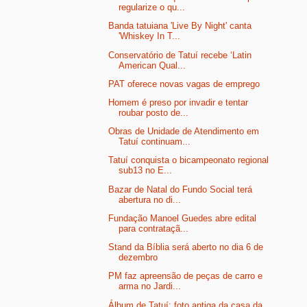
regularize o qu...
Banda tatuiana 'Live By Night' canta
'Whiskey In T...
Conservatório de Tatuí recebe ‘Latin
American Qual...
PAT oferece novas vagas de emprego
Homem é preso por invadir e tentar
roubar posto de...
Obras de Unidade de Atendimento em
Tatuí continuam...
Tatuí conquista o bicampeonato regional
sub13 no E...
Bazar de Natal do Fundo Social terá
abertura no di...
Fundação Manoel Guedes abre edital
para contrataçã...
Stand da Bíblia será aberto no dia 6 de
dezembro
PM faz apreensão de peças de carro e
arma no Jardi...
Álbum de Tatuí: foto antiga da casa da