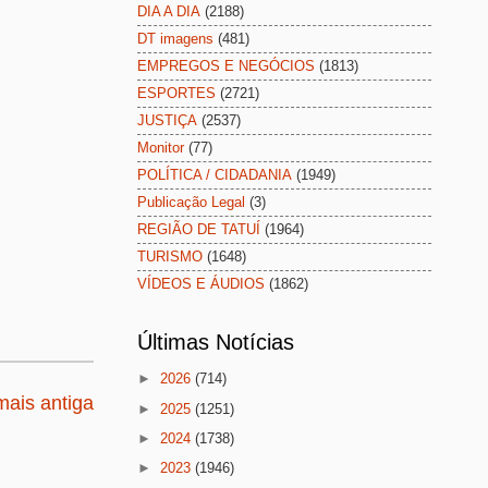
DIA A DIA
(2188)
DT imagens
(481)
EMPREGOS E NEGÓCIOS
(1813)
ESPORTES
(2721)
JUSTIÇA
(2537)
Monitor
(77)
POLÍTICA / CIDADANIA
(1949)
Publicação Legal
(3)
REGIÃO DE TATUÍ
(1964)
TURISMO
(1648)
VÍDEOS E ÁUDIOS
(1862)
Últimas Notícias
►
2026
(714)
ais antiga
►
2025
(1251)
►
2024
(1738)
►
2023
(1946)