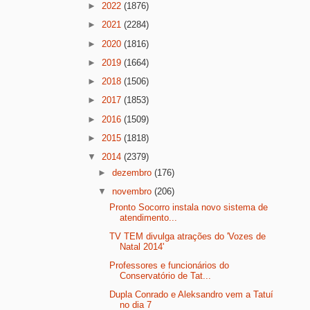
►
2022
(1876)
►
2021
(2284)
►
2020
(1816)
►
2019
(1664)
►
2018
(1506)
►
2017
(1853)
►
2016
(1509)
►
2015
(1818)
▼
2014
(2379)
►
dezembro
(176)
▼
novembro
(206)
Pronto Socorro instala novo sistema de
atendimento...
TV TEM divulga atrações do 'Vozes de
Natal 2014'
Professores e funcionários do
Conservatório de Tat...
Dupla Conrado e Aleksandro vem a Tatuí
no dia 7