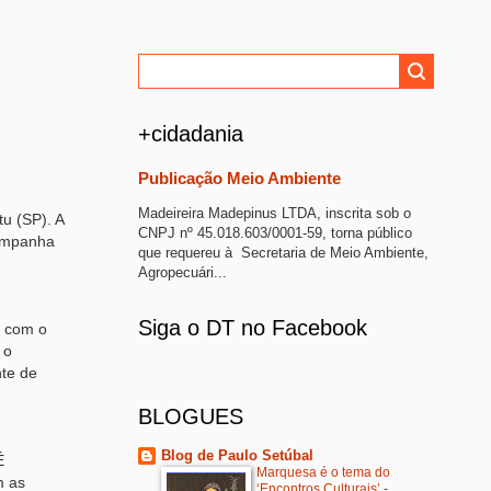
+cidadania
Publicação Meio Ambiente
Madeireira Madepinus LTDA, inscrita sob o
tu (SP). A
CNPJ nº 45.018.603/0001-59, torna público
campanha
que requereu à Secretaria de Meio Ambiente,
Agropecuári...
Siga o DT no Facebook
a com o
 o
te de
BLOGUES
Blog de Paulo Setúbal
É
Marquesa é o tema do
m as
‘Encontros Culturais’
-