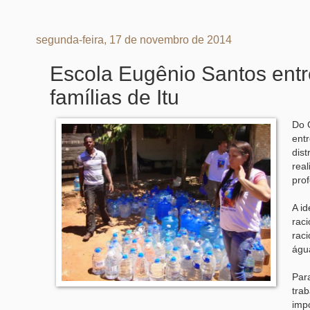
segunda-feira, 17 de novembro de 2014
Escola Eugênio Santos entre
famílias de Itu
Do 
entr
dist
real
prof
A i
rac
rac
água
Par
trab
impo