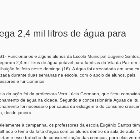
ga 2,4 mil litros de água para
G1- Funcionários e alguns alunos da Escola Municipal Eugênio Santos,
egaram 2,4 mil litros de água potável para famílias da Vila da Paz em I
ribuição foi feita neste domingo (16). A água foi arrecadada em uma 
izada durante duas semanas na escola, com o apoio de alunos, pais,
essores e funcionários.
deia da ação foi da professora Vera Lúcia Germano, que ficou comovid
ionamento de água na cidade. Segundo a concessionária Águas de Itu,
ionamento foi necessário por causa da estiagem e do consumo crescen
, desde janeiro.
alelamente à campanha, os professores da escola Eugênio Santos têm
alhado o tema da falta d’água com os alunos dentro da sala de aula. “
rtante esse trabalho de conscientização das crianças, para elas vere