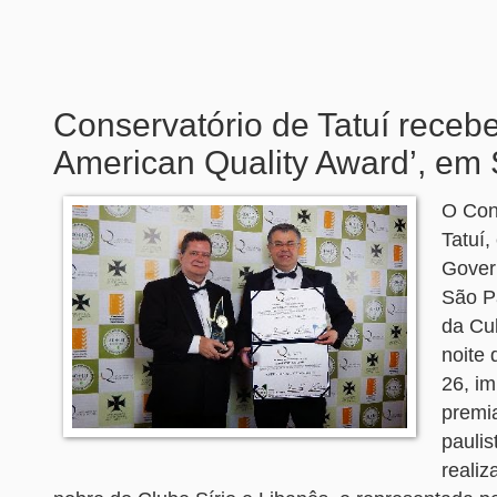
Conservatório de Tatuí recebe
American Quality Award’, em
O Con
Tatuí
Gover
São Pa
da Cul
noite 
26, im
premia
paulis
realiz