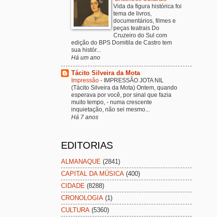
Vida da figura histórica foi
tema de livros,
documentários, filmes e
peças teatrais Do
Cruzeiro do Sul com
edição do BPS Domitila de Castro tem
sua histór...
Há um ano
Tácito Silveira da Mota
Impressão
-
IMPRESSÃO JOTA NIL
(Tácito Silveira da Mota) Ontem, quando
esperava por você, por sinal que fazia
muito tempo, - numa crescente
inquietação, não sei mesmo...
Há 7 anos
EDITORIAS
ALMANAQUE
(2841)
CAPITAL DA MÚSICA
(400)
CIDADE
(8288)
CRONOLOGIA
(1)
CULTURA
(5360)