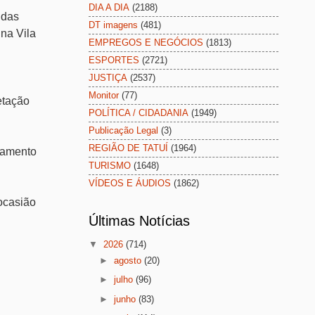
DIA A DIA
(2188)
udas
DT imagens
(481)
na Vila
EMPREGOS E NEGÓCIOS
(1813)
ESPORTES
(2721)
JUSTIÇA
(2537)
Monitor
(77)
etação
POLÍTICA / CIDADANIA
(1949)
Publicação Legal
(3)
REGIÃO DE TATUÍ
(1964)
rtamento
TURISMO
(1648)
VÍDEOS E ÁUDIOS
(1862)
 ocasião
Últimas Notícias
▼
2026
(714)
►
agosto
(20)
►
julho
(96)
►
junho
(83)