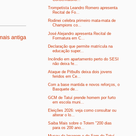
Trompetista Leandro Romero apresenta
Recital de Fo...
Rodinei celebra primeiro mata-mata de
Champions co...
José Alejandro apresenta Recital de
ais antiga
Formatura em C...
Declaração que permite matrícula na
educação super...
Incêndio em apartamento perto do SESI
não deixa fe...
Ataque de Pitbulls deixa dois jovens
feridos em Ce...
Com a base mantida e novos reforços, o
Basquete de...
GCM de Tatuí prende homem por furto
em escola muni...
Eleições 2026: veja como consultar ou
alterar o lo...
Saiba Mais sobre o Totem "200 dias
para os 200 ano...
Museu da Imagem e do Som de Tatuí