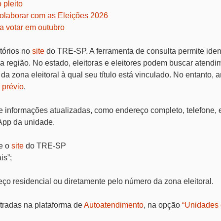
 pleito
colaborar com as Eleições 2026
ra votar em outubro
rtórios no
site
do TRE-SP. A ferramenta de consulta permite identi
a região. No estado, eleitoras e eleitores podem buscar atendi
a zona eleitoral à qual seu título está vinculado. No entanto, 
prévio
.
ne informações atualizadas, como endereço completo, telefone, 
sApp da unidade.
se o
site
do TRE-SP
is”;
ço residencial ou diretamente pelo número da zona eleitoral.
tradas na plataforma de
Autoatendimento
, na opção
“Unidades