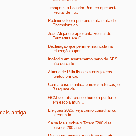
Trompetista Leandro Romero apresenta
Recital de Fo...
Rodinei celebra primeiro mata-mata de
Champions co...
José Alejandro apresenta Recital de
Formatura em C...
Declaração que permite matrícula na
educação super...
Incêndio em apartamento perto do SESI
não deixa fe...
Ataque de Pitbulls deixa dois jovens
feridos em Ce...
Com a base mantida e novos reforços, o
Basquete de...
GCM de Tatuí prende homem por furto
em escola muni...
Eleições 2026: veja como consultar ou
ais antiga
alterar o lo...
Saiba Mais sobre o Totem "200 dias
para os 200 ano...
Museu da Imagem e do Som de Tatuí