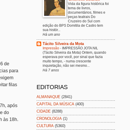
Vida da figura histórica foi
tema de livros,
documentários, filmes e
peças teatrais Do
Cruzeiro do Sul com
edição do BPS Domitila de Castro tem
sua histór...
Há um ano
Tácito Silveira da Mota
Impressão
-
IMPRESSÃO JOTA NIL
(Tácito Silveira da Mota) Ontem, quando
esperava por você, por sinal que fazia
muito tempo, - numa crescente
 6 de
inquietação, não sei mesmo...
ncias para
Há 7 anos
 exigem
tar filas
EDITORIAS
ALMANAQUE
(2841)
CAPITAL DA MÚSICA
(400)
17h, após
CIDADE
(8288)
de do
CRONOLOGIA
(1)
h às 18h.
CULTURA
(5360)