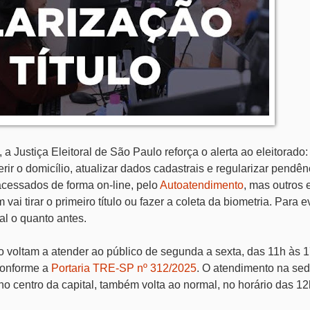
Justiça Eleitoral de São Paulo reforça o alerta ao eleitorado:
sferir o domicílio, atualizar dados cadastrais e regularizar pendê
acessados de forma on-line, pelo
Autoatendimento
, mas outros
i tirar o primeiro título ou fazer a coleta da biometria. Para evi
ral o quanto antes.
ado voltam a atender ao público de segunda a sexta, das 11h às 
conforme a
Portaria TRE-SP nº 312/2025
. O atendimento na se
o centro da capital, também volta ao normal, no horário das 12