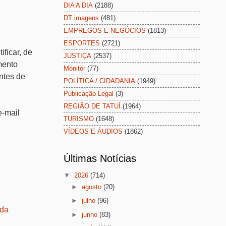
DIA A DIA
(2188)
DT imagens
(481)
EMPREGOS E NEGÓCIOS
(1813)
ESPORTES
(2721)
ficar, de
JUSTIÇA
(2537)
mento
Monitor
(77)
antes de
POLÍTICA / CIDADANIA
(1949)
Publicação Legal
(3)
REGIÃO DE TATUÍ
(1964)
e-mail
TURISMO
(1648)
VÍDEOS E ÁUDIOS
(1862)
Últimas Notícias
▼
2026
(714)
►
agosto
(20)
►
julho
(96)
 da
►
junho
(83)