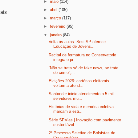
►
maio
(114)
►
abril
(105)
uais
►
março
(117)
►
fevereiro
(95)
▼
janeiro
(84)
Volta às aulas: Sesi-SP oferece
Educação de Jovens...
Recital de formatura no Conservatorio
integra o pr...
“Não se trata só de fake news, se trata
de crime”,...
Eleições 2026: cartórios eleitorais
voltam a atend...
Santander inicia atendimento a 5 mil
servidores mu...
Histórias de vida e memória coletiva
marcam a estr...
Série SPVias | Inovação com pavimento
sustentável
2º Processo Seletivo de Bolsistas do
Conservatório...