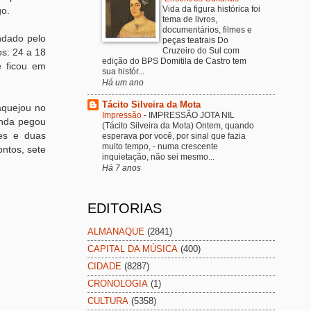
Vida da figura histórica foi
go.
tema de livros,
documentários, filmes e
ndado pelo
peças teatrais Do
Cruzeiro do Sul com
os: 24 a 18
edição do BPS Domitila de Castro tem
e ficou em
sua histór...
Há um ano
Tácito Silveira da Mota
aquejou no
Impressão
-
IMPRESSÃO JOTA NIL
inda pegou
(Tácito Silveira da Mota) Ontem, quando
tes e duas
esperava por você, por sinal que fazia
muito tempo, - numa crescente
ontos, sete
inquietação, não sei mesmo...
Há 7 anos
EDITORIAS
ALMANAQUE
(2841)
CAPITAL DA MÚSICA
(400)
CIDADE
(8287)
CRONOLOGIA
(1)
CULTURA
(5358)