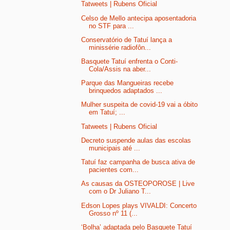
Tatweets | Rubens Oficial
Celso de Mello antecipa aposentadoria
no STF para ...
Conservatório de Tatuí lança a
minissérie radiofôn...
Basquete Tatuí enfrenta o Conti-
Cola/Assis na aber...
Parque das Mangueiras recebe
brinquedos adaptados ...
Mulher suspeita de covid-19 vai a óbito
em Tatuí; ...
Tatweets | Rubens Oficial
Decreto suspende aulas das escolas
municipais até ...
Tatuí faz campanha de busca ativa de
pacientes com...
As causas da OSTEOPOROSE | Live
com o Dr Juliano T...
Edson Lopes plays VIVALDI: Concerto
Grosso nº 11 (...
‘Bolha’ adaptada pelo Basquete Tatuí