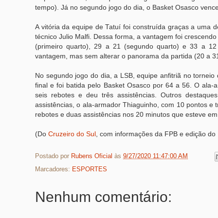
tempo). Já no segundo jogo do dia, o Basket Osasco vence
A vitória da equipe de Tatuí foi construída graças a uma
técnico Julio Malfi. Dessa forma, a vantagem foi crescendo
(primeiro quarto), 29 a 21 (segundo quarto) e 33 a 12 
vantagem, mas sem alterar o panorama da partida (20 a 31
No segundo jogo do dia, a LSB, equipe anfitriã no tornei
final e foi batida pelo Basket Osasco por 64 a 56. O ala
seis rebotes e deu três assistências. Outros destaque
assistências, o ala-armador Thiaguinho, com 10 pontos e tr
rebotes e duas assistências nos 20 minutos que esteve e
(Do
Cruzeiro do Sul
, com informações da FPB e edição do
Postado por
Rubens Oficial
às
9/27/2020 11:47:00 AM
Marcadores:
ESPORTES
Nenhum comentário: