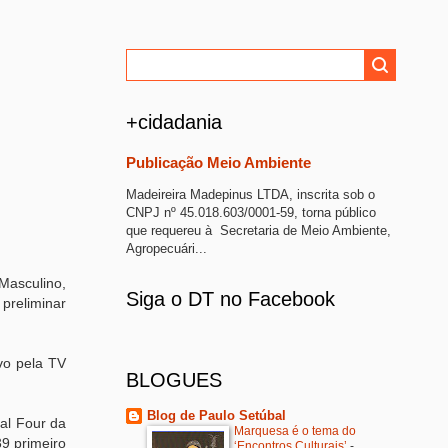
+cidadania
Publicação Meio Ambiente
Madeireira Madepinus LTDA, inscrita sob o
CNPJ nº 45.018.603/0001-59, torna público
que requereu à Secretaria de Meio Ambiente,
Agropecuári...
 Masculino,
Siga o DT no Facebook
 preliminar
vo pela TV
BLOGUES
Blog de Paulo Setúbal
nal Four da
Marquesa é o tema do
39 primeiro
‘Encontros Culturais’
-