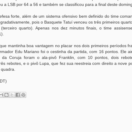
u a LSB por 64 a 56 e também se classificou para a final deste domin
 defesa forte, além de um sistema ofensivo bem definido do time coma
 gradativamente, pois o Basquete Tatuí venceu os três primeiros quart
(terceiro quarto). Apenas nos dez minutos finais, o time assisens
).
o que mantinha boa vantagem no placar nos dois primeiros períodos fr
-armador Edu Mariano foi o cestinha da partida, com 16 pontos. Ele a
s da Coruja foram o ala-pivô Franklin, com 10 pontos, dois rebo
ês rebotes, e o pivô Lupa, que fez sua reestreia com direito a nove p
m quadra.
 DT)