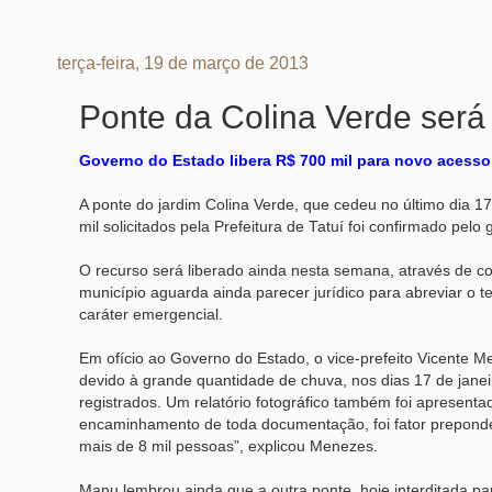
terça-feira, 19 de março de 2013
Ponte da Colina Verde será
Governo do Estado libera R$ 700 mil para novo acesso
A ponte do jardim Colina Verde, que cedeu no último dia 17
mil solicitados pela Prefeitura de Tatuí foi confirmado pe
O recurso será liberado ainda nesta semana, através de con
município aguarda ainda parecer jurídico para abreviar o
caráter emergencial.
Em ofício ao Governo do Estado, o vice-prefeito Vicente 
devido à grande quantidade de chuva, nos dias 17 de janei
registrados. Um relatório fotográfico também foi apresent
encaminhamento de toda documentação, foi fator preponde
mais de 8 mil pessoas”, explicou Menezes.
Manu lembrou ainda que a outra ponte, hoje interditada p