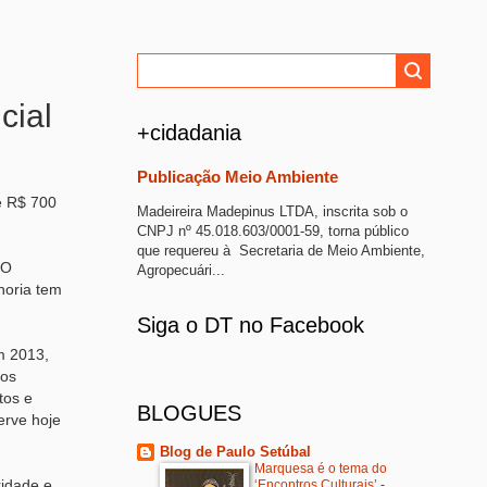
cial
+cidadania
Publicação Meio Ambiente
de R$ 700
Madeireira Madepinus LTDA, inscrita sob o
CNPJ nº 45.018.603/0001-59, torna público
que requereu à Secretaria de Meio Ambiente,
 O
Agropecuári...
horia tem
Siga o DT no Facebook
m 2013,
ros
tos e
BLOGUES
erve hoje
Blog de Paulo Setúbal
Marquesa é o tema do
ridade e
‘Encontros Culturais’
-