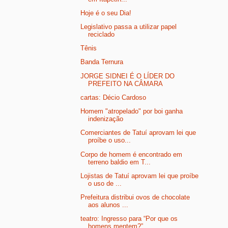
Hoje é o seu Dia!
Legislativo passa a utilizar papel
reciclado
Tênis
Banda Ternura
JORGE SIDNEI É O LÍDER DO
PREFEITO NA CÂMARA
cartas: Décio Cardoso
Homem "atropelado" por boi ganha
indenização
Comerciantes de Tatuí aprovam lei que
proíbe o uso...
Corpo de homem é encontrado em
terreno baldio em T...
Lojistas de Tatuí aprovam lei que proíbe
o uso de ...
Prefeitura distribui ovos de chocolate
aos alunos ...
teatro: Ingresso para “Por que os
homens mentem?” ...