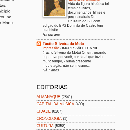
Vida da figura histórica foi
tas.
tema de livros,
icípio
documentários, filmes e
icou no
peças teatrais Do
Cruzeiro do Sul com
to Manu.
edição do BPS Domitila de Castro tem
sua histór...
Há um ano
Tácito Silveira da Mota
Impressão
-
IMPRESSÃO JOTA NIL
(Tácito Silveira da Mota) Ontem, quando
esperava por você, por sinal que fazia
muito tempo, - numa crescente
inquietação, não sei mesmo...
Há 7 anos
EDITORIAS
ALMANAQUE
(2841)
CAPITAL DA MÚSICA
(400)
CIDADE
(8287)
CRONOLOGIA
(1)
CULTURA
(5358)