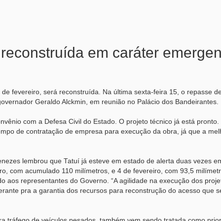
 reconstruída em caráter emergen
 de fevereiro, será reconstruída. Na última sexta-feira 15, o repasse 
lo governador Geraldo Alckmin, em reunião no Palácio dos Bandeirantes.
vênio com a Defesa Civil do Estado. O projeto técnico já está pronto.
 tempo de contratação de empresa para execução da obra, já que a mel
Menezes lembrou que Tatuí já esteve em estado de alerta duas vezes e
ro, com acumulado 110 milímetros, e 4 de fevereiro, com 93,5 milímet
ado aos representantes do Governo. “A agilidade na execução dos proje
rante pra a garantia dos recursos para reconstrução do acesso que s
ara tráfego de veículos pesados, também vem sendo tratada como prio