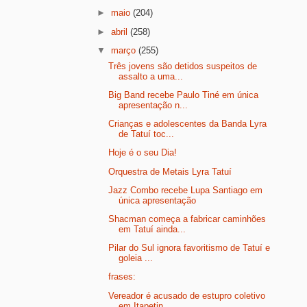
►
maio
(204)
►
abril
(258)
▼
março
(255)
Três jovens são detidos suspeitos de
assalto a uma...
Big Band recebe Paulo Tiné em única
apresentação n...
Crianças e adolescentes da Banda Lyra
de Tatuí toc...
Hoje é o seu Dia!
Orquestra de Metais Lyra Tatuí
Jazz Combo recebe Lupa Santiago em
única apresentação
Shacman começa a fabricar caminhões
em Tatuí ainda...
Pilar do Sul ignora favoritismo de Tatuí e
goleia ...
frases:
Vereador é acusado de estupro coletivo
em Itapetin...