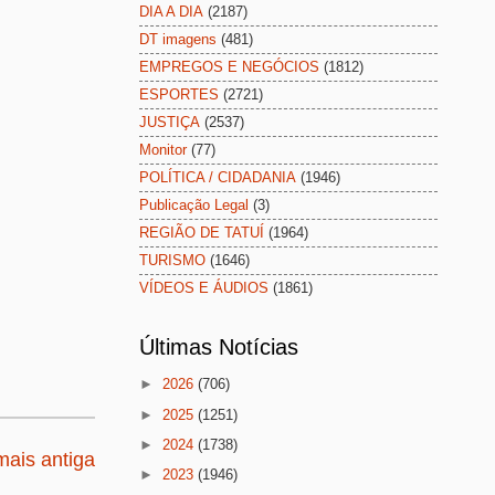
DIA A DIA
(2187)
DT imagens
(481)
EMPREGOS E NEGÓCIOS
(1812)
ESPORTES
(2721)
JUSTIÇA
(2537)
Monitor
(77)
POLÍTICA / CIDADANIA
(1946)
Publicação Legal
(3)
REGIÃO DE TATUÍ
(1964)
TURISMO
(1646)
VÍDEOS E ÁUDIOS
(1861)
Últimas Notícias
►
2026
(706)
►
2025
(1251)
►
2024
(1738)
ais antiga
►
2023
(1946)