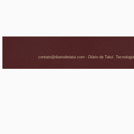
contato@diariodetatui.com - Diário de Tatuí. Tecnologi