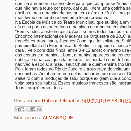
que iria aumentar o salário dele para que comprasse “mais f
que não havia touro por perto, daí que... nem uma gotinha seq
abelhas, mas uma picada bastou: era alérgico. Por último, 
mas levou um tombo e teve uma lesão craniana.
Na Escola de Música do Teatro Municipal, que eu dirigia em
afixei na porta da secretaria uma placa de madeira entalhad
“Bem-vindos a este hospício. Aqui, somos todos loucos – uns
Encontro Internacional de Madeiras de Orquestra de 2010, 
francês extraordinário, Jacques Zoon, que foi solista da Sinf
primeira flauta da Filarmônica de Berlim – segundo o nosso B
cara”. Veio com dois filhos, entre 9 e 12 anos; o menino usa
das costas e a menina... bom, a menina apareceu no conce
cabeça e uma saia que ela mesmo fez, bordada com folhas
não vão à escola: a mãe, Iseut Chuat, é quem ensina (no Bras
Pois foram todos ao Rio de Janeiro e trouxeram de volta um
conchinhas. Ao abrirem uma delas, acharam um marisco. C
salseiro com a produção de Tatuí porque exigiam que a con
volta para seu habitat. Esses músicos franceses são inteir
Tous complètement fous.
Postado por
Rubens Oficial
às
5/16/2010 08:58:00 P
Marcadores:
ALMANAQUE