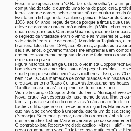
Rossini, de óperas como “O Barbeiro de Sevilha”, era um p
compunha deitado, e quando uma folha de papel caía, prefer
lema: “amar e comer, beber e amar, são os quatro atos da óp
Existe uma linhagem de brasileiros geniais: Eleazar de Carv
1996, aos 84 anos, regeu de touca porque a tintura que usa
e teve de comprar uma de má qualidade (já Villa-Lobos regeu
causa dos joanetes). Camargo Guarnieri, mesmo bem passad
o segredo da vitalidade eram o vinho e as mulheres (e Eleaza
sido criado “com leite de cabra”). Magdalena Tagliaferro, a in
brasileira falecida em 1994, aos 93 anos, agradeceu o apart
seus 80 anos, o governo francês lhe emprestara em comoda
chorou copiosamente perguntando o que faria para o resto da
encerrado o prazo...
Figura histórica da antiga Osesp, o violinista Coppola fechav
banheiro com os cotovelos “para não pegar bactérias” – e s
saúde porque escolhia bem “suas mulheres”. Isso, aos 70 e 
bem? Sei lá. Sua manteúda de botas brancas e minissaia d
circulava tanto no Teatro Cultura Artística quanto nas boates
“famílias quase boas”, em pleno bas-fond paulistano.
Violinista como o Coppola, John, do Teatro Municipal, veio de
Nova Iorque. Às vésperas do nascimento de sua filha, criou
familiar para a escolha do nome: a avó não abria mão de um
Esther; o filho queria o nome de uma amiguinha, Mariana, e 
que havia se convertido à umbanda, queria um de sua crenç
(Yemanjá). Sem mais pensar, nascido o rebento, John foi ao c
com a certidão: Esther Mariana Janaína, pondo sabiamente 
O contrabaixista Robert Arnold (de apelido “Mister Hulk” - i
peça) arrumou uma vaca (“o leite estava muito caro”), e Elea