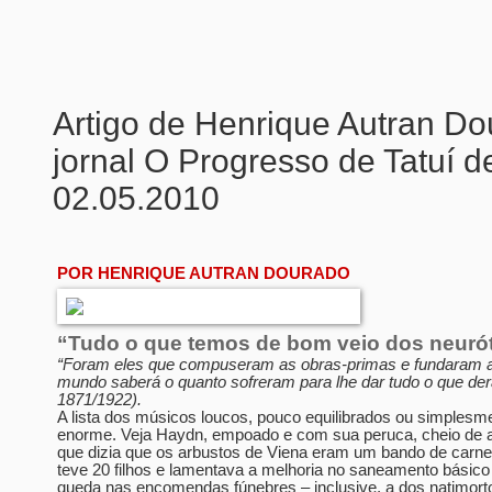
Artigo de Henrique Autran Do
jornal O Progresso de Tatuí d
02.05.2010
POR HENRIQUE AUTRAN DOURADO
“Tudo o que temos de bom veio dos neuró
“Foram eles que compuseram as obras-primas e fundaram as
mundo saberá o quanto sofreram para lhe dar tudo o que de
1871/1922).
A lista dos músicos loucos, pouco equilibrados ou simplesm
enorme. Veja Haydn, empoado e com sua peruca, cheio de a
que dizia que os arbustos de Viena eram um bando de carne
teve 20 filhos e lamentava a melhoria no saneamento básico
queda nas encomendas fúnebres – inclusive, a dos natimort