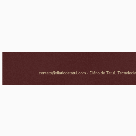
contato@diariodetatui.com - Diário de Tatuí. Tecnologi