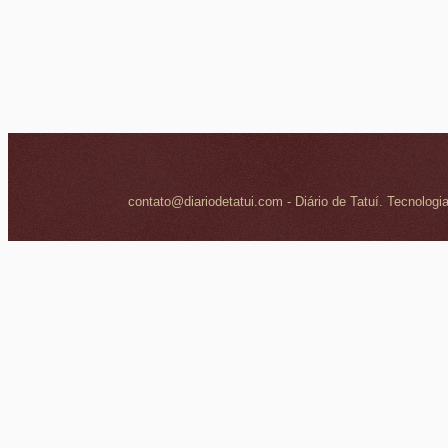
contato@diariodetatui.com - Diário de Tatuí. Tecnologi