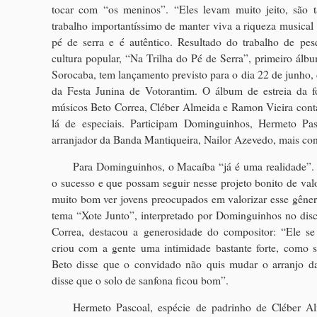
tocar com “os meninos”. “Eles levam muito jeito, são 
trabalho importantíssimo de manter viva a riqueza musical 
pé de serra e é autêntico. Resultado do trabalho de pe
cultura popular, “Na Trilha do Pé de Serra”, primeiro álb
Sorocaba, tem lançamento previsto para o dia 22 de junho,
da Festa Junina de Votorantim. O álbum de estreia da 
músicos Beto Correa, Cléber Almeida e Ramon Vieira con
lá de especiais. Participam Dominguinhos, Hermeto Pa
arranjador da Banda Mantiqueira, Nailor Azevedo, mais co
Para Dominguinhos, o Macaíba “já é uma realidade”. 
o sucesso e que possam seguir nesse projeto bonito de val
muito bom ver jovens preocupados em valorizar esse gênero
tema “Xote Junto”, interpretado por Dominguinhos no disc
Correa, destacou a generosidade do compositor: “Ele se
criou com a gente uma intimidade bastante forte, como se
Beto disse que o convidado não quis mudar o arranjo da
disse que o solo de sanfona ficou bom”.
Hermeto Pascoal, espécie de padrinho de Cléber Al