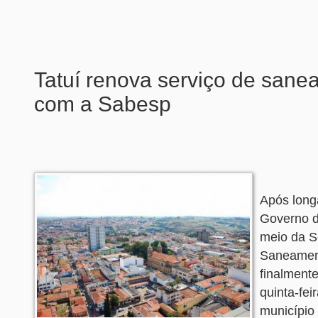
Tatuí renova serviço de san
com a Sabesp
Após long
Governo d
meio da S
Saneament
finalment
quinta-fei
município 