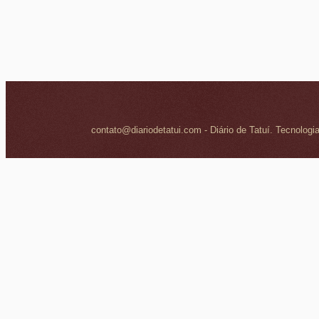
contato@diariodetatui.com - Diário de Tatuí. Tecnologi