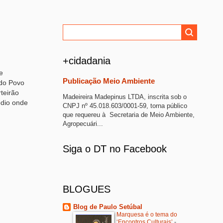
+cidadania
e
Publicação Meio Ambiente
 do Povo
teirão
Madeireira Madepinus LTDA, inscrita sob o
édio onde
CNPJ nº 45.018.603/0001-59, torna público
que requereu à Secretaria de Meio Ambiente,
Agropecuári...
Siga o DT no Facebook
BLOGUES
Blog de Paulo Setúbal
Marquesa é o tema do
‘Encontros Culturais’
-