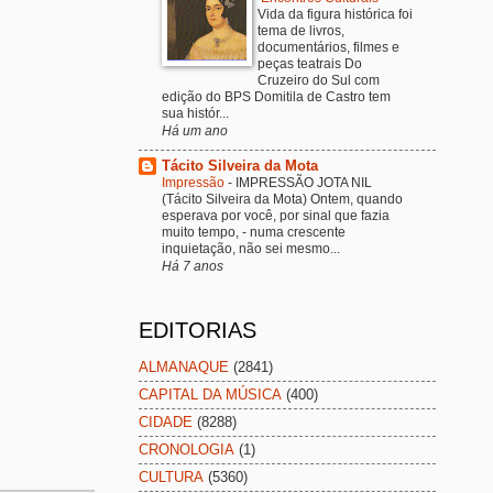
Vida da figura histórica foi
tema de livros,
documentários, filmes e
peças teatrais Do
Cruzeiro do Sul com
edição do BPS Domitila de Castro tem
sua histór...
Há um ano
Tácito Silveira da Mota
Impressão
-
IMPRESSÃO JOTA NIL
(Tácito Silveira da Mota) Ontem, quando
esperava por você, por sinal que fazia
muito tempo, - numa crescente
inquietação, não sei mesmo...
Há 7 anos
EDITORIAS
ALMANAQUE
(2841)
CAPITAL DA MÚSICA
(400)
CIDADE
(8288)
CRONOLOGIA
(1)
CULTURA
(5360)