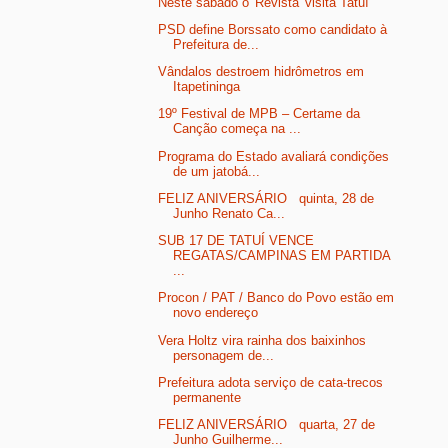
Neste sábado o 'Revista' visita Tatuí
PSD define Borssato como candidato à
Prefeitura de...
Vândalos destroem hidrômetros em
Itapetininga
19º Festival de MPB – Certame da
Canção começa na ...
Programa do Estado avaliará condições
de um jatobá...
FELIZ ANIVERSÁRIO quinta, 28 de
Junho Renato Ca...
SUB 17 DE TATUÍ VENCE
REGATAS/CAMPINAS EM PARTIDA
...
Procon / PAT / Banco do Povo estão em
novo endereço
Vera Holtz vira rainha dos baixinhos
personagem de...
Prefeitura adota serviço de cata-trecos
permanente
FELIZ ANIVERSÁRIO quarta, 27 de
Junho Guilherme...