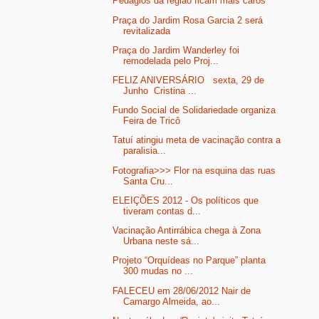
Pedágios da região ficam mais caros
Praça do Jardim Rosa Garcia 2 será
revitalizada
Praça do Jardim Wanderley foi
remodelada pelo Proj...
FELIZ ANIVERSÁRIO sexta, 29 de
Junho Cristina ...
Fundo Social de Solidariedade organiza
Feira de Tricô
Tatuí atingiu meta de vacinação contra a
paralisia...
Fotografia>>> Flor na esquina das ruas
Santa Cru...
ELEIÇÕES 2012 - Os políticos que
tiveram contas d...
Vacinação Antirrábica chega à Zona
Urbana neste sá...
Projeto “Orquídeas no Parque” planta
300 mudas no ...
FALECEU em 28/06/2012 Nair de
Camargo Almeida, ao...