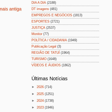
DIA A DIA
(2188)
ais antiga
DT imagens
(481)
EMPREGOS E NEGÓCIOS
(1813)
ESPORTES
(2721)
JUSTIÇA
(2537)
Monitor
(77)
POLÍTICA / CIDADANIA
(1949)
Publicação Legal
(3)
REGIÃO DE TATUÍ
(1964)
TURISMO
(1648)
VÍDEOS E ÁUDIOS
(1862)
Últimas Notícias
►
2026
(714)
►
2025
(1251)
►
2024
(1738)
►
2023
(1946)