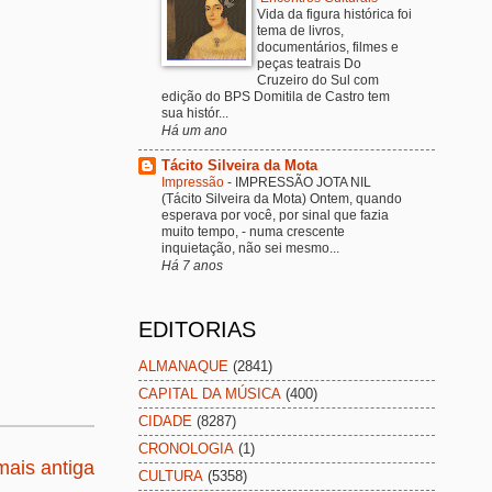
Vida da figura histórica foi
tema de livros,
documentários, filmes e
peças teatrais Do
Cruzeiro do Sul com
edição do BPS Domitila de Castro tem
sua histór...
Há um ano
Tácito Silveira da Mota
Impressão
-
IMPRESSÃO JOTA NIL
(Tácito Silveira da Mota) Ontem, quando
esperava por você, por sinal que fazia
muito tempo, - numa crescente
inquietação, não sei mesmo...
Há 7 anos
EDITORIAS
ALMANAQUE
(2841)
CAPITAL DA MÚSICA
(400)
CIDADE
(8287)
CRONOLOGIA
(1)
ais antiga
CULTURA
(5358)