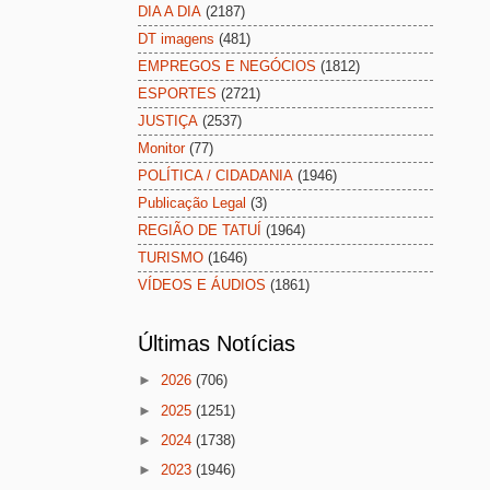
DIA A DIA
(2187)
DT imagens
(481)
EMPREGOS E NEGÓCIOS
(1812)
ESPORTES
(2721)
JUSTIÇA
(2537)
Monitor
(77)
POLÍTICA / CIDADANIA
(1946)
Publicação Legal
(3)
REGIÃO DE TATUÍ
(1964)
TURISMO
(1646)
VÍDEOS E ÁUDIOS
(1861)
Últimas Notícias
►
2026
(706)
►
2025
(1251)
►
2024
(1738)
►
2023
(1946)