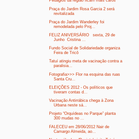
Pedágios da região ficam mais caros
Praça do Jardim Rosa Garcia 2 será
revitalizada
Praça do Jardim Wanderley foi
remodelada pelo Proj...
FELIZ ANIVERSÁRIO sexta, 29 de
Junho Cristina ...
Fundo Social de Solidariedade organiza
Feira de Tricô
Tatuí atingiu meta de vacinação contra a
paralisia...
Fotografia>>> Flor na esquina das ruas
Santa Cru...
ELEIÇÕES 2012 - Os políticos que
tiveram contas d...
Vacinação Antirrábica chega à Zona
Urbana neste sá...
Projeto “Orquídeas no Parque” planta
300 mudas no ...
FALECEU em 28/06/2012 Nair de
Camargo Almeida, ao...