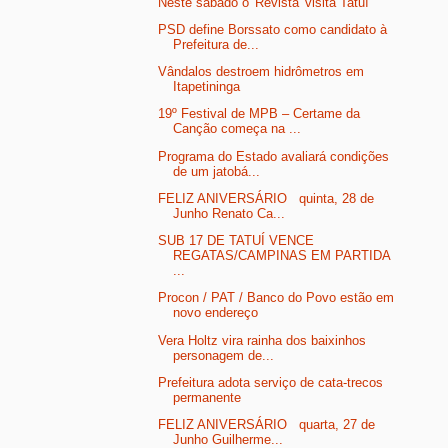
Neste sábado o 'Revista' visita Tatuí
PSD define Borssato como candidato à
Prefeitura de...
Vândalos destroem hidrômetros em
Itapetininga
19º Festival de MPB – Certame da
Canção começa na ...
Programa do Estado avaliará condições
de um jatobá...
FELIZ ANIVERSÁRIO quinta, 28 de
Junho Renato Ca...
SUB 17 DE TATUÍ VENCE
REGATAS/CAMPINAS EM PARTIDA
...
Procon / PAT / Banco do Povo estão em
novo endereço
Vera Holtz vira rainha dos baixinhos
personagem de...
Prefeitura adota serviço de cata-trecos
permanente
FELIZ ANIVERSÁRIO quarta, 27 de
Junho Guilherme...