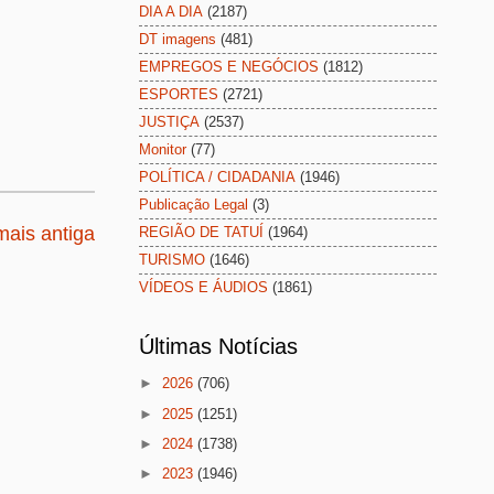
DIA A DIA
(2187)
DT imagens
(481)
EMPREGOS E NEGÓCIOS
(1812)
ESPORTES
(2721)
JUSTIÇA
(2537)
Monitor
(77)
POLÍTICA / CIDADANIA
(1946)
Publicação Legal
(3)
ais antiga
REGIÃO DE TATUÍ
(1964)
TURISMO
(1646)
VÍDEOS E ÁUDIOS
(1861)
Últimas Notícias
►
2026
(706)
►
2025
(1251)
►
2024
(1738)
►
2023
(1946)