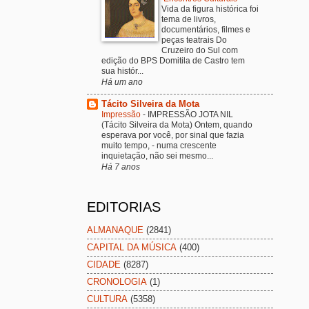
Vida da figura histórica foi
tema de livros,
documentários, filmes e
peças teatrais Do
Cruzeiro do Sul com
edição do BPS Domitila de Castro tem
sua histór...
Há um ano
Tácito Silveira da Mota
Impressão
-
IMPRESSÃO JOTA NIL
(Tácito Silveira da Mota) Ontem, quando
esperava por você, por sinal que fazia
muito tempo, - numa crescente
inquietação, não sei mesmo...
Há 7 anos
EDITORIAS
ALMANAQUE
(2841)
CAPITAL DA MÚSICA
(400)
CIDADE
(8287)
CRONOLOGIA
(1)
CULTURA
(5358)