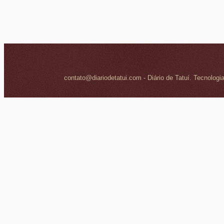
contato@diariodetatui.com - Diário de Tatuí. Tecnologi