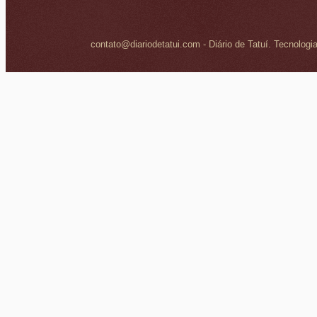
contato@diariodetatui.com - Diário de Tatuí. Tecnologi