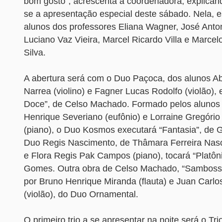
bom gosto”, acrescenta a coordenadora, explican
se a apresentação especial deste sábado. Nela, e
alunos dos professores Eliana Wagner, José Anton
Luciano Vaz Vieira, Marcel Ricardo Villa e Marcel
Silva.
A abertura será com o Duo Paçoca, dos alunos A
Narrea (violino) e Fagner Lucas Rodolfo (violão),
Doce”, de Celso Machado. Formado pelos alunos
Henrique Severiano (eufônio) e Lorraine Gregório 
(piano), o Duo Kosmos executará “Fantasia”, de 
Duo Regis Nascimento, de Thâmara Ferreira Nasci
e Flora Regis Pak Campos (piano), tocará “Platôn
Gomes. Outra obra de Celso Machado, “Sambossa
por Bruno Henrique Miranda (flauta) e Juan Carl
(violão), do Duo Ornamental.
O primeiro trio a se apresentar na noite será o Tr