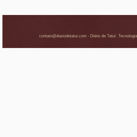
contato@diariodetatui.com - Diário de Tatuí. Tecnologi