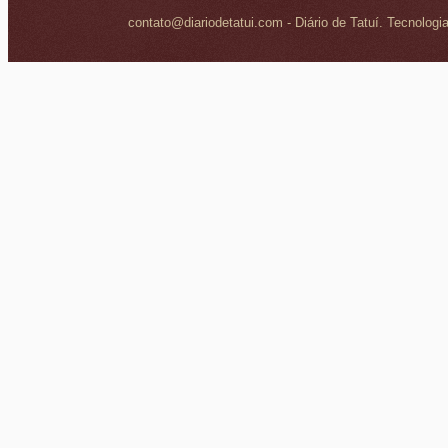
contato@diariodetatui.com - Diário de Tatuí. Tecnologi