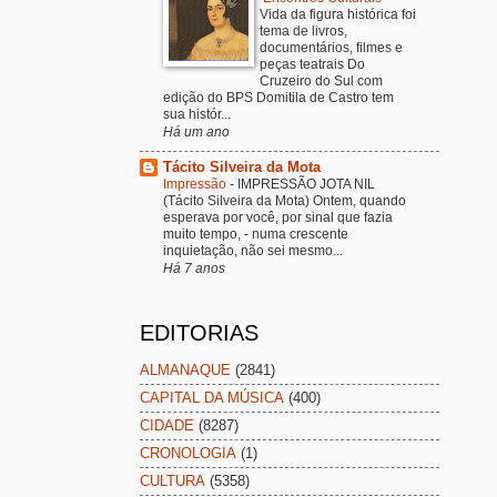
Vida da figura histórica foi
tema de livros,
documentários, filmes e
peças teatrais Do
Cruzeiro do Sul com
edição do BPS Domitila de Castro tem
sua histór...
Há um ano
Tácito Silveira da Mota
Impressão
-
IMPRESSÃO JOTA NIL
(Tácito Silveira da Mota) Ontem, quando
esperava por você, por sinal que fazia
muito tempo, - numa crescente
inquietação, não sei mesmo...
Há 7 anos
EDITORIAS
ALMANAQUE
(2841)
CAPITAL DA MÚSICA
(400)
CIDADE
(8287)
CRONOLOGIA
(1)
CULTURA
(5358)