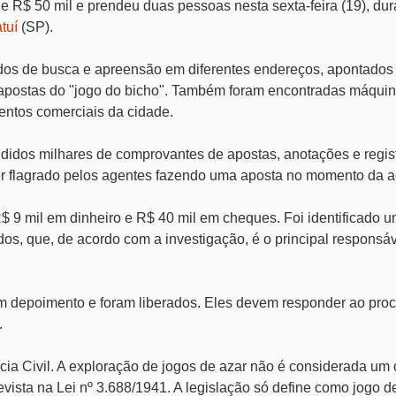
de R$ 50 mil e prendeu duas pessoas nesta sexta-feira (19), du
tuí
(SP).
os de busca e apreensão em diferentes endereços, apontados
 apostas do "jogo do bicho". Também foram encontradas máqui
entos comerciais da cidade.
idos milhares de comprovantes de apostas, anotações e regis
ser flagrado pelos agentes fazendo uma aposta no momento da a
 9 mil em dinheiro e R$ 40 mil em cheques. Foi identificado u
os, que, de acordo com a investigação, é o principal responsáv
am depoimento e foram liberados. Eles devem responder ao pr
.
ia Civil. A exploração de jogos de azar não é considerada um 
ista na Lei nº 3.688/1941. A legislação só define como jogo d