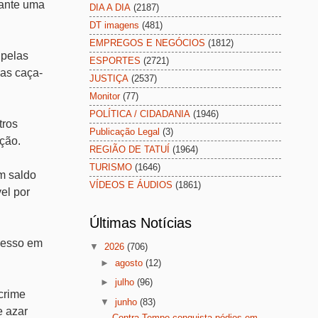
rante uma
DIA A DIA
(2187)
DT imagens
(481)
EMPREGOS E NEGÓCIOS
(1812)
 pelas
ESPORTES
(2721)
nas caça-
JUSTIÇA
(2537)
Monitor
(77)
POLÍTICA / CIDADANIA
(1946)
tros
Publicação Legal
(3)
ção.
REGIÃO DE TATUÍ
(1964)
TURISMO
(1646)
m saldo
VÍDEOS E ÁUDIOS
(1861)
el por
Últimas Notícias
ocesso em
▼
2026
(706)
►
agosto
(12)
►
julho
(96)
crime
▼
junho
(83)
e azar
Contra Tempo conquista pódios em