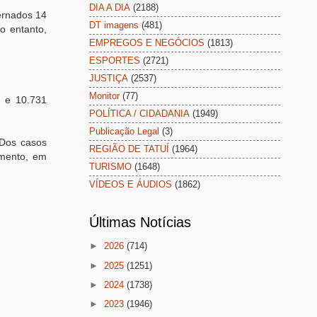
DIA A DIA
(2188)
ternados 14
DT imagens
(481)
o entanto,
EMPREGOS E NEGÓCIOS
(1813)
ESPORTES
(2721)
JUSTIÇA
(2537)
Monitor
(77)
s e 10.731
POLÍTICA / CIDADANIA
(1949)
Publicação Legal
(3)
 Dos casos
REGIÃO DE TATUÍ
(1964)
amento, em
TURISMO
(1648)
VÍDEOS E ÁUDIOS
(1862)
Últimas Notícias
►
2026
(714)
►
2025
(1251)
►
2024
(1738)
►
2023
(1946)