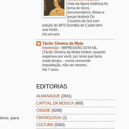
Vida da figura histórica foi
tema de livros,
documentários, filmes e
peças teatrais Do
Cruzeiro do Sul com
edição do BPS Domitila de Castro tem
sua histór...
Há um ano
Tácito Silveira da Mota
Impressão
-
IMPRESSÃO JOTA NIL
(Tácito Silveira da Mota) Ontem, quando
esperava por você, por sinal que fazia
muito tempo, - numa crescente
inquietação, não sei mesmo...
Há 7 anos
EDITORIAS
ALMANAQUE
(2841)
CAPITAL DA MÚSICA
(400)
CIDADE
(8288)
CRONOLOGIA
(1)
tivos para
CULTURA
(5360)