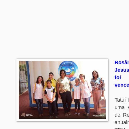
Rosân
Jesus
foi
vence
Tatuí
uma 
de Re
anua