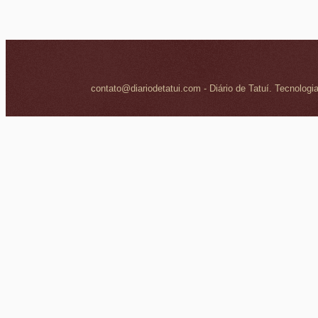
contato@diariodetatui.com - Diário de Tatuí. Tecnologi