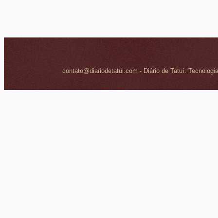
contato@diariodetatui.com - Diário de Tatuí. Tecnologi