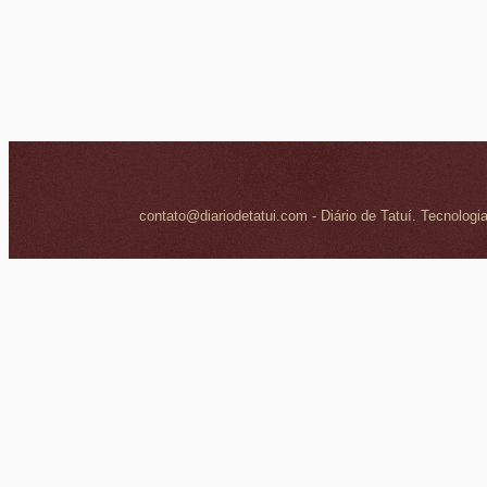
contato@diariodetatui.com - Diário de Tatuí. Tecnologi