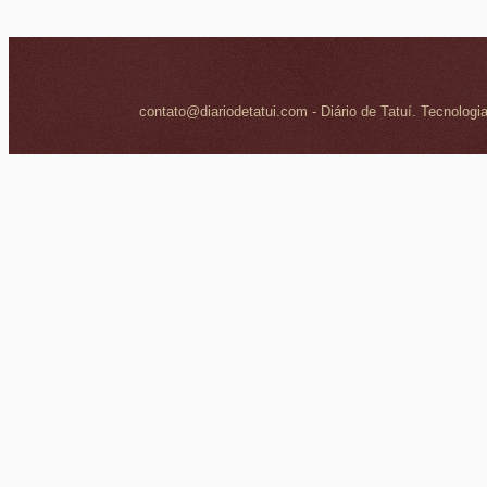
contato@diariodetatui.com - Diário de Tatuí. Tecnologi