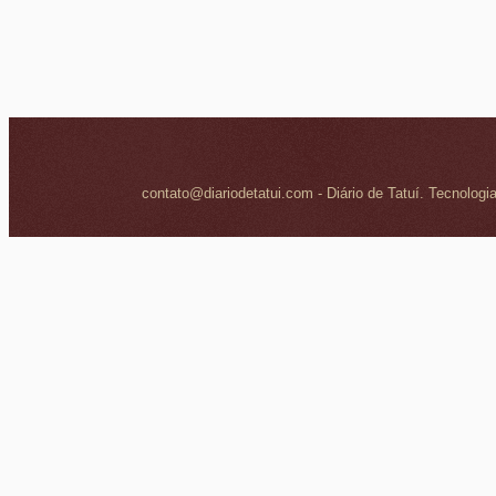
contato@diariodetatui.com - Diário de Tatuí. Tecnologi