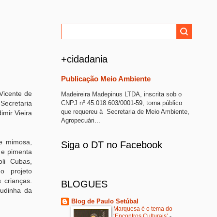
+cidadania
Publicação Meio Ambiente
 Vicente de
Madeireira Madepinus LTDA, inscrita sob o
CNPJ nº 45.018.603/0001-59, torna público
Secretaria
que requereu à Secretaria de Meio Ambiente,
imir Vieira
Agropecuári...
e mimosa,
Siga o DT no Facebook
o e pimenta
li Cubas,
 projeto
 crianças.
BLOGUES
mudinha da
Blog de Paulo Setúbal
Marquesa é o tema do
‘Encontros Culturais’
-