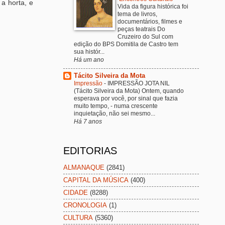
 a horta, e
Vida da figura histórica foi
tema de livros,
documentários, filmes e
peças teatrais Do
Cruzeiro do Sul com
edição do BPS Domitila de Castro tem
sua histór...
Há um ano
Tácito Silveira da Mota
Impressão
-
IMPRESSÃO JOTA NIL
(Tácito Silveira da Mota) Ontem, quando
esperava por você, por sinal que fazia
muito tempo, - numa crescente
inquietação, não sei mesmo...
Há 7 anos
EDITORIAS
ALMANAQUE
(2841)
CAPITAL DA MÚSICA
(400)
CIDADE
(8288)
CRONOLOGIA
(1)
CULTURA
(5360)