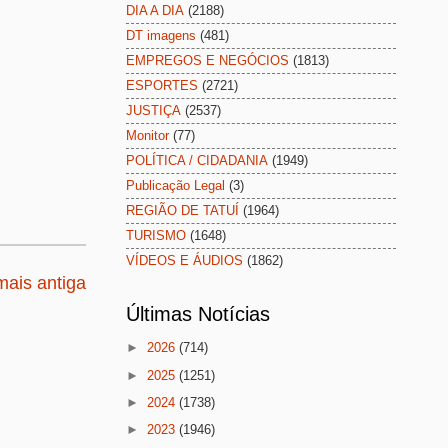
DIA A DIA
(2188)
DT imagens
(481)
EMPREGOS E NEGÓCIOS
(1813)
ESPORTES
(2721)
JUSTIÇA
(2537)
Monitor
(77)
POLÍTICA / CIDADANIA
(1949)
Publicação Legal
(3)
REGIÃO DE TATUÍ
(1964)
TURISMO
(1648)
VÍDEOS E ÁUDIOS
(1862)
ais antiga
Últimas Notícias
►
2026
(714)
►
2025
(1251)
►
2024
(1738)
►
2023
(1946)