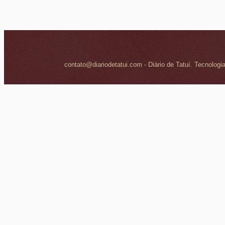
contato@diariodetatui.com - Diário de Tatuí. Tecnologi