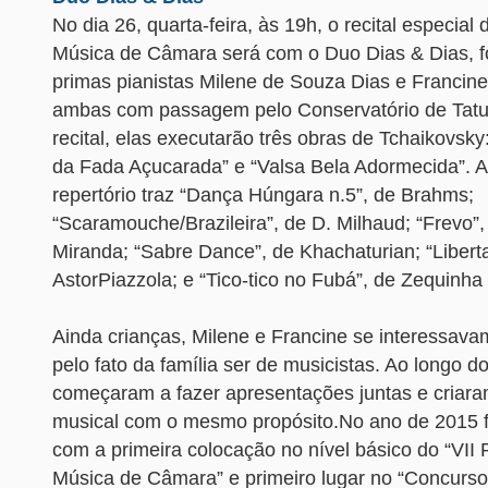
No dia 26, quarta-feira, às 19h, o recital especia
Música de Câmara será com o Duo Dias & Dias, 
primas pianistas Milene de Souza Dias e Francin
ambas com passagem pelo Conservatório de Tatuí
recital, elas executarão três obras de Tchaikovsky
da Fada Açucarada” e “Valsa Bela Adormecida”. A
repertório traz “Dança Húngara n.5”, de Brahms;
“Scaramouche/Brazileira”, de D. Milhaud; “Frevo”
Miranda; “Sabre Dance”, de Khachaturian; “Libert
AstorPiazzola; e “Tico-tico no Fubá”, de Zequinha
Ainda crianças, Milene e Francine se interessava
pelo fato da família ser de musicistas. Ao longo d
começaram a fazer apresentações juntas e criar
musical com o mesmo propósito.No ano de 2015 
com a primeira colocação no nível básico do “VII 
Música de Câmara” e primeiro lugar no “Concurso