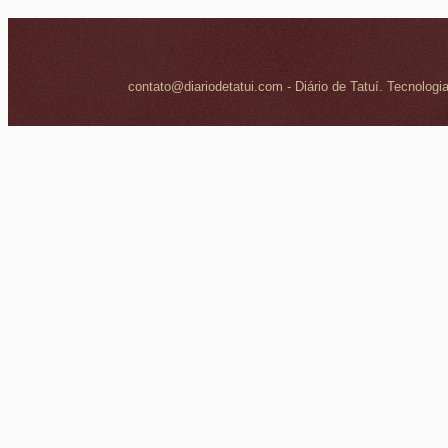
contato@diariodetatui.com - Diário de Tatuí. Tecnologi