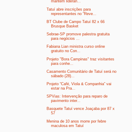
mantém lideran...
Tatuí abre inscrições para
representantes no “Reve...
BT Clube de Campo Tatuí 82 x 66
Brusque Basket
Sebrae-SP promove palestra gratuita
para negócios ...
Fabiana Lian ministra curso online
gratuito no Con...
Projeto "Bora Campinas" traz visitantes
para conhe...
Casamento Comunitário de Tatuí será no
sábado (28)...
Projeto “Café, Viola & Companhia” vai
estar na Pra...
SPVias: Intervenção para reparo de
pavimento inter...
Basquete Tatuí vence Joaçaba por 87 x
57
Menina de 10 anos morre por febre
maculosa em Tatuí