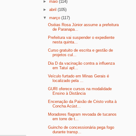
►
maio
(114)
►
abril
(105)
▼
março
(117)
Oséias Rosa Júnior assume a prefeitura
de Paranapa...
Prefeitura vai suspender o expediente
nesta quinta...
Curso gratuito de escrita e gestão de
projetos cul...
Dia D da vacinação contra a influenza
em Tatuí apl...
Veículo furtado em Minas Gerais é
localizado pela ...
GURI oferece cursos na modalidade
Ensino à Distância
Encenação da Paixão de Cristo volta à
Concha Acúst...
Moradores flagram revoada de tucanos
em torre de t...
Guincho de concessionária pega fogo
durante transp...