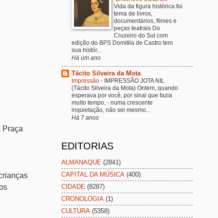
Vida da figura histórica foi
tema de livros,
documentários, filmes e
peças teatrais Do
Cruzeiro do Sul com
edição do BPS Domitila de Castro tem
sua histór...
Há um ano
Tácito Silveira da Mota
Impressão
-
IMPRESSÃO JOTA NIL
(Tácito Silveira da Mota) Ontem, quando
esperava por você, por sinal que fazia
muito tempo, - numa crescente
inquietação, não sei mesmo...
Há 7 anos
a Praça
EDITORIAS
ALMANAQUE
(2841)
CAPITAL DA MÚSICA
(400)
crianças
dos
CIDADE
(8287)
CRONOLOGIA
(1)
CULTURA
(5358)