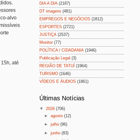
didos.
DIA A DIA
(2187)
essores
DT imagens
(481)
ico-alvo
EMPREGOS E NEGÓCIOS
(1812)
missíveis
ESPORTES
(2721)
orte
JUSTIÇA
(2537)
Monitor
(77)
POLÍTICA / CIDADANIA
(1946)
Publicação Legal
(3)
 15h, até
REGIÃO DE TATUÍ
(1964)
TURISMO
(1646)
VÍDEOS E ÁUDIOS
(1861)
Últimas Notícias
▼
2026
(706)
►
agosto
(12)
►
julho
(96)
►
junho
(83)