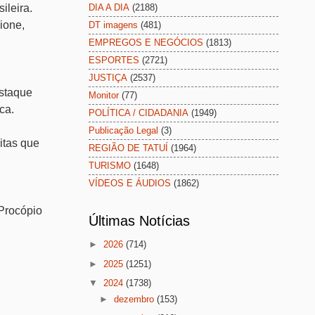
ileira.
DIA A DIA
(2188)
ione,
DT imagens
(481)
EMPREGOS E NEGÓCIOS
(1813)
ESPORTES
(2721)
JUSTIÇA
(2537)
estaque
Monitor
(77)
ca.
POLÍTICA / CIDADANIA
(1949)
Publicação Legal
(3)
itas que
REGIÃO DE TATUÍ
(1964)
TURISMO
(1648)
VÍDEOS E ÁUDIOS
(1862)
 Procópio
Últimas Notícias
►
2026
(714)
►
2025
(1251)
▼
2024
(1738)
►
dezembro
(153)