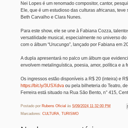
Nei Lopes é um renomado compositor, cantor, pesquisa
Ele, que é um estudioso das culturas africanas, teve
Beth Carvalho e Clara Nunes.
Para este show, ele se une à Fabiana Cozza, talento
versatilidade musical, especialmente no universo d
com o álbum “Urucungo”, lançado por Fabiana em 20
A dupla apresentará no palco um álbum que evidenci
envolvem metalinguística, poesia, amor, política e a 
Os ingressos estão disponíveis a R$ 20 (inteira) e R
https://bit.ly/3USXdva
ou pela bilheteria do Teatro, d
Ferreira está situado na Rua São Bento, n° 415, Cent
Postado por
Rubens Oficial
às
5/09/2024 11:32:00 PM
Marcadores:
CULTURA
,
TURISMO