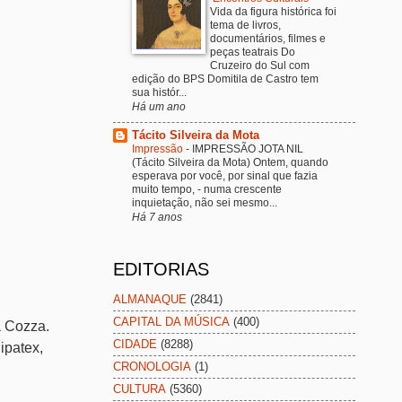
Vida da figura histórica foi
tema de livros,
documentários, filmes e
peças teatrais Do
Cruzeiro do Sul com
edição do BPS Domitila de Castro tem
sua histór...
Há um ano
Tácito Silveira da Mota
Impressão
-
IMPRESSÃO JOTA NIL
(Tácito Silveira da Mota) Ontem, quando
esperava por você, por sinal que fazia
muito tempo, - numa crescente
inquietação, não sei mesmo...
Há 7 anos
EDITORIAS
ALMANAQUE
(2841)
CAPITAL DA MÚSICA
(400)
a Cozza.
CIDADE
(8288)
ipatex,
CRONOLOGIA
(1)
CULTURA
(5360)