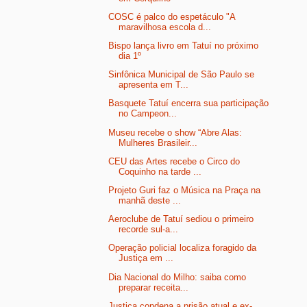
COSC é palco do espetáculo "A
maravilhosa escola d...
Bispo lança livro em Tatuí no próximo
dia 1º
Sinfônica Municipal de São Paulo se
apresenta em T...
Basquete Tatuí encerra sua participação
no Campeon...
Museu recebe o show “Abre Alas:
Mulheres Brasileir...
CEU das Artes recebe o Circo do
Coquinho na tarde ...
Projeto Guri faz o Música na Praça na
manhã deste ...
Aeroclube de Tatuí sediou o primeiro
recorde sul-a...
Operação policial localiza foragido da
Justiça em ...
Dia Nacional do Milho: saiba como
preparar receita...
Justiça condena a prisão atual e ex-