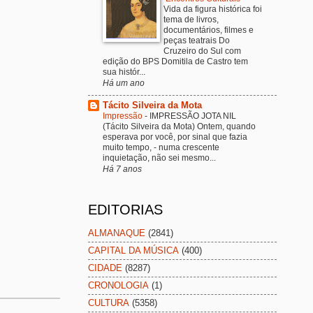
Vida da figura histórica foi
tema de livros,
documentários, filmes e
peças teatrais Do
Cruzeiro do Sul com
edição do BPS Domitila de Castro tem
sua histór...
Há um ano
Tácito Silveira da Mota
Impressão
-
IMPRESSÃO JOTA NIL
(Tácito Silveira da Mota) Ontem, quando
esperava por você, por sinal que fazia
muito tempo, - numa crescente
inquietação, não sei mesmo...
Há 7 anos
EDITORIAS
ALMANAQUE
(2841)
CAPITAL DA MÚSICA
(400)
CIDADE
(8287)
CRONOLOGIA
(1)
CULTURA
(5358)