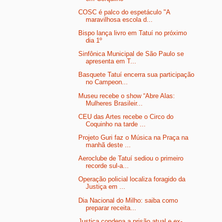
COSC é palco do espetáculo "A
maravilhosa escola d...
Bispo lança livro em Tatuí no próximo
dia 1º
Sinfônica Municipal de São Paulo se
apresenta em T...
Basquete Tatuí encerra sua participação
no Campeon...
Museu recebe o show “Abre Alas:
Mulheres Brasileir...
CEU das Artes recebe o Circo do
Coquinho na tarde ...
Projeto Guri faz o Música na Praça na
manhã deste ...
Aeroclube de Tatuí sediou o primeiro
recorde sul-a...
Operação policial localiza foragido da
Justiça em ...
Dia Nacional do Milho: saiba como
preparar receita...
Justiça condena a prisão atual e ex-