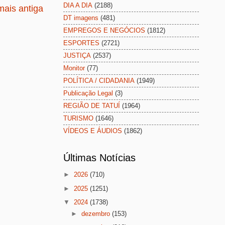
DIA A DIA
(2188)
ais antiga
DT imagens
(481)
EMPREGOS E NEGÓCIOS
(1812)
ESPORTES
(2721)
JUSTIÇA
(2537)
Monitor
(77)
POLÍTICA / CIDADANIA
(1949)
Publicação Legal
(3)
REGIÃO DE TATUÍ
(1964)
TURISMO
(1646)
VÍDEOS E ÁUDIOS
(1862)
Últimas Notícias
►
2026
(710)
►
2025
(1251)
▼
2024
(1738)
►
dezembro
(153)