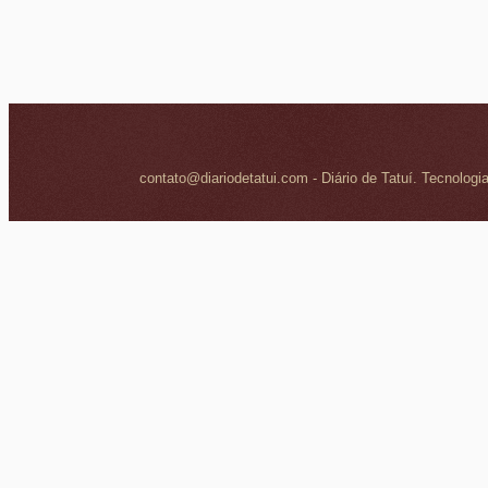
contato@diariodetatui.com - Diário de Tatuí. Tecnologi