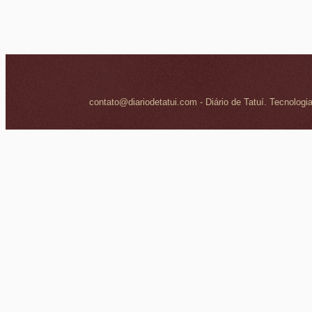
contato@diariodetatui.com - Diário de Tatuí. Tecnologi