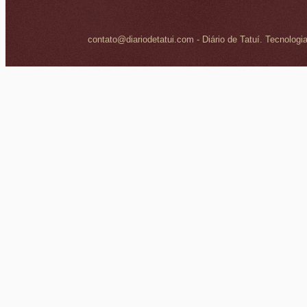
contato@diariodetatui.com - Diário de Tatuí. Tecnologi