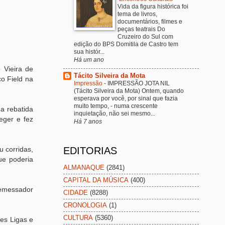
Vida da figura histórica foi
tema de livros,
documentários, filmes e
peças teatrais Do
Cruzeiro do Sul com
edição do BPS Domitila de Castro tem
sua histór...
Há um ano
 Vieira de
Tácito Silveira da Mota
o Field na
Impressão
-
IMPRESSÃO JOTA NIL
(Tácito Silveira da Mota) Ontem, quando
esperava por você, por sinal que fazia
muito tempo, - numa crescente
a rebatida
inquietação, não sei mesmo...
eger e fez
Há 7 anos
EDITORIAS
u corridas,
ue poderia
ALMANAQUE
(2841)
CAPITAL DA MÚSICA
(400)
rremessador
CIDADE
(8288)
CRONOLOGIA
(1)
CULTURA
(5360)
es Ligas e