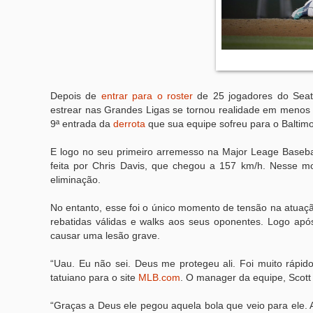
Depois de
entrar para o roster
de 25 jogadores do Seatt
estrear nas Grandes Ligas se tornou realidade em menos d
9ª entrada da
derrota
que sua equipe sofreu para o Baltimor
E logo no seu primeiro arremesso na Major Leage Baseba
feita por Chris Davis, que chegou a 157 km/h. Nesse mo
eliminação.
No entanto, esse foi o único momento de tensão na atuação 
rebatidas válidas e walks aos seus oponentes. Logo após 
causar uma lesão grave.
“Uau. Eu não sei. Deus me protegeu ali. Foi muito rápido.
tatuiano para o site
MLB.com
. O manager da equipe, Scott
“Graças a Deus ele pegou aquela bola que veio para ele. 