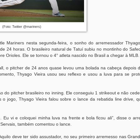
(Foto: Twitter @mariners)
le Mariners nesta segunda-feira, o sonho do arremessador Thyago
e 24 horas. O brasileiro natural de Tatuí subiu no montinho do Safec
e Orioles. Ele se tornou o 4° atleta nascido no Brasil a chegar à MLB.
ll, o pitcher de 24 anos quase levou uma bolada na cabeça depois d
mento, Thyago Vieira usou seu reflexo e usou a luva para se prot
do pitcher brasileiro no inning. Ele conseguiu 1 strikeout e não cede
o jogo, Thyago Vieira falou sobre o lance da rebatida line drive, q
 Eu vi e coloquei minha luva na frente e bola ficou ali”, disse o a
 Servais, também comentou o lance.
Aquilo deve ter sido assustador, no seu primeiro arremesso nas Grand