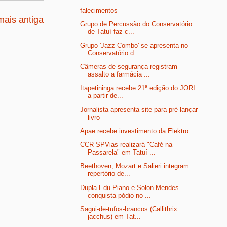
falecimentos
ais antiga
Grupo de Percussão do Conservatório
de Tatuí faz c...
Grupo 'Jazz Combo' se apresenta no
Conservatório d...
Câmeras de segurança registram
assalto a farmácia ...
Itapetininga recebe 21ª edição do JORI
a partir de...
Jornalista apresenta site para pré-lançar
livro
Apae recebe investimento da Elektro
CCR SPVias realizará "Café na
Passarela" em Tatuí ...
Beethoven, Mozart e Salieri integram
repertório de...
Dupla Edu Piano e Solon Mendes
conquista pódio no ...
Sagui-de-tufos-brancos (Callithrix
jacchus) em Tat...