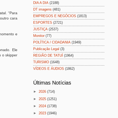
DIA A DIA
(2188)
DT imagens
(481)
tal. “Para
EMPREGOS E NEGÓCIOS
(1813)
outro cara
ESPORTES
(2721)
JUSTIÇA
(2537)
 momento e
Monitor
(77)
POLÍTICA / CIDADANIA
(1949)
Publicação Legal
(3)
onado. Ele
u o skipper
REGIÃO DE TATUÍ
(1964)
TURISMO
(1648)
VÍDEOS E ÁUDIOS
(1862)
Últimas Notícias
►
2026
(714)
►
2025
(1251)
►
2024
(1738)
►
2023
(1946)