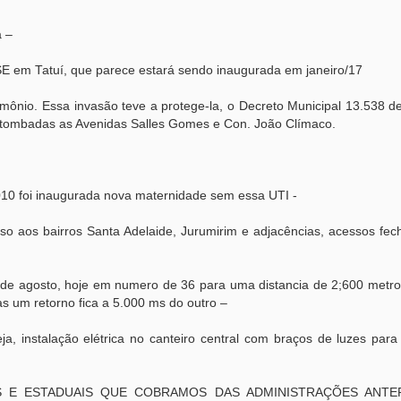
a –
em Tatuí, que parece estará sendo inaugurada em janeiro/17
ônio. Essa invasão teve a protege-la, o Decreto Municipal 13.538 de
 tombadas as Avenidas Salles Gomes e Con. João Clímaco.
010 foi inaugurada nova maternidade sem essa UTI -
so aos bairros Santa Adelaide, Jurumirim e adjacências, acessos fec
de agosto, hoje em numero de 36 para uma distancia de 2;600 metros
 um retorno fica a 5.000 ms do outro –
a, instalação elétrica no canteiro central com braços de luzes par
S E ESTADUAIS QUE COBRAMOS DAS ADMINISTRAÇÕES ANTE