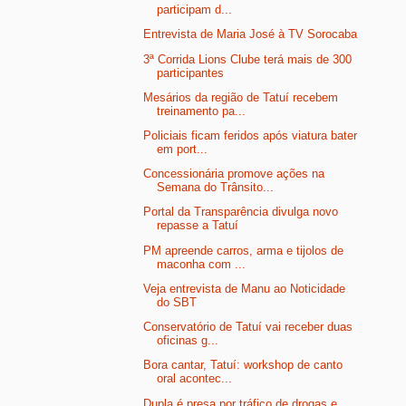
participam d...
Entrevista de Maria José à TV Sorocaba
3ª Corrida Lions Clube terá mais de 300
participantes
Mesários da região de Tatuí recebem
treinamento pa...
Policiais ficam feridos após viatura bater
em port...
Concessionária promove ações na
Semana do Trânsito...
Portal da Transparência divulga novo
repasse a Tatuí
PM apreende carros, arma e tijolos de
maconha com ...
Veja entrevista de Manu ao Noticidade
do SBT
Conservatório de Tatuí vai receber duas
oficinas g...
Bora cantar, Tatuí: workshop de canto
oral acontec...
Dupla é presa por tráfico de drogas e