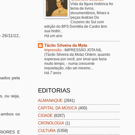
Vida da figura histórica foi
tema de livros,
documentários, filmes e
peças teatrais Do
Cruzeiro do Sul com
edição do BPS Domitila de Castro tem
sua histór...
 26/11/12,
Há um ano
Tácito Silveira da Mota
Impressão
-
IMPRESSÃO JOTA NIL
(Tácito Silveira da Mota) Ontem, quando
esperava por você, por sinal que fazia
muito tempo, - numa crescente
inquietação, não sei mesmo...
Há 7 anos
hados pela
EDITORIAS
, ou seja,
ALMANAQUE
(2841)
CAPITAL DA MÚSICA
(400)
a ambos os
CIDADE
(8287)
CRONOLOGIA
(1)
CULTURA
(5358)
RIORES E