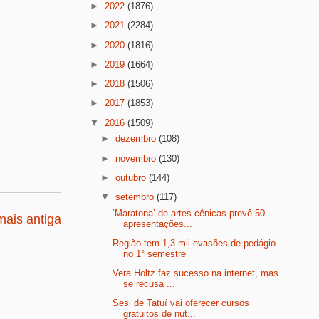
►
2022
(1876)
►
2021
(2284)
►
2020
(1816)
►
2019
(1664)
►
2018
(1506)
►
2017
(1853)
▼
2016
(1509)
►
dezembro
(108)
►
novembro
(130)
►
outubro
(144)
▼
setembro
(117)
‘Maratona’ de artes cênicas prevê 50
ais antiga
apresentações...
Região tem 1,3 mil evasões de pedágio
no 1° semestre
Vera Holtz faz sucesso na internet, mas
se recusa ...
Sesi de Tatuí vai oferecer cursos
gratuitos de nut...