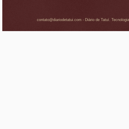
contato@diariodetatui.com - Diário de Tatuí. Tecnologi