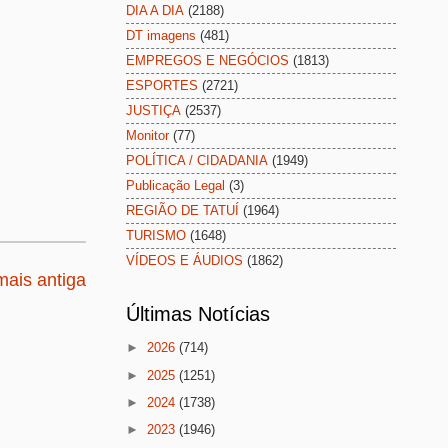
DIA A DIA
(2188)
DT imagens
(481)
EMPREGOS E NEGÓCIOS
(1813)
ESPORTES
(2721)
JUSTIÇA
(2537)
Monitor
(77)
POLÍTICA / CIDADANIA
(1949)
Publicação Legal
(3)
REGIÃO DE TATUÍ
(1964)
TURISMO
(1648)
VÍDEOS E ÁUDIOS
(1862)
ais antiga
Últimas Notícias
►
2026
(714)
►
2025
(1251)
►
2024
(1738)
►
2023
(1946)