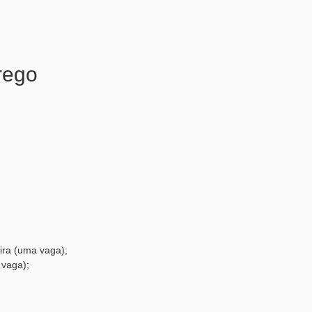
rego
ira (uma vaga);
 vaga);