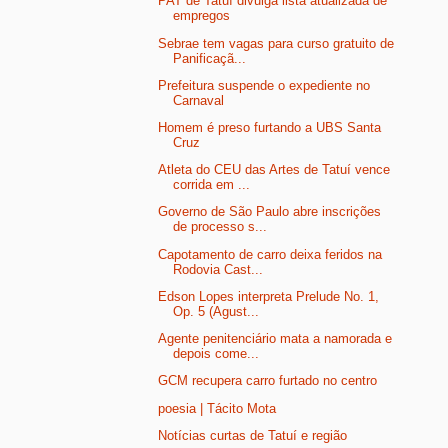
PAT de Tatuí divulga lista atualizada de
empregos
Sebrae tem vagas para curso gratuito de
Panificaçã...
Prefeitura suspende o expediente no
Carnaval
Homem é preso furtando a UBS Santa
Cruz
Atleta do CEU das Artes de Tatuí vence
corrida em ...
Governo de São Paulo abre inscrições
de processo s...
Capotamento de carro deixa feridos na
Rodovia Cast...
Edson Lopes interpreta Prelude No. 1,
Op. 5 (Agust...
Agente penitenciário mata a namorada e
depois come...
GCM recupera carro furtado no centro
poesia | Tácito Mota
Notícias curtas de Tatuí e região