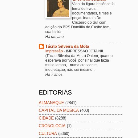
Vida da figura histórica foi
tema de livros,
documentários, filmes e
peças teatrais Do
Cruzeiro do Sul com
edição do BPS Domitila de Castro tem
sua histór...
Há um ano
Tácito Silveira da Mota
Impressão
-
IMPRESSÃO JOTA NIL
(Tácito Silveira da Mota) Ontem, quando
esperava por você, por sinal que fazia
muito tempo, - numa crescente
inquietação, não sei mesmo...
Há 7 anos
EDITORIAS
ALMANAQUE
(2841)
CAPITAL DA MÚSICA
(400)
CIDADE
(8288)
CRONOLOGIA
(1)
CULTURA
(5360)