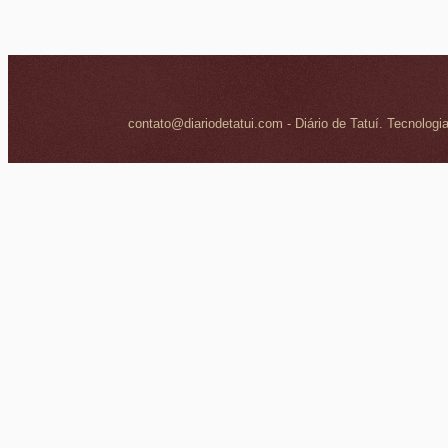
contato@diariodetatui.com - Diário de Tatuí. Tecnologi