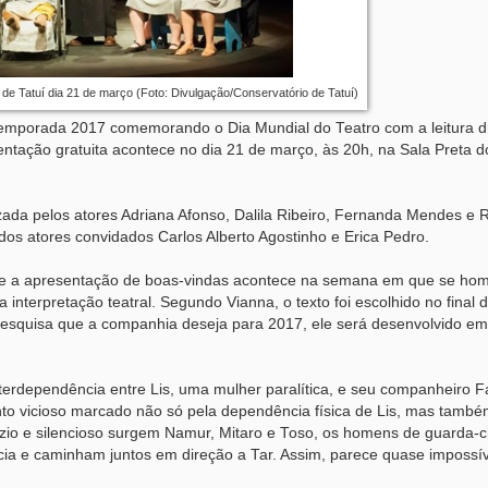
de Tatuí dia 21 de março (Foto: Divulgação/Conservatório de Tatuí)
temporada 2017 comemorando o Dia Mundial do Teatro com a leitura d
entação gratuita acontece no dia 21 de março, às 20h, na Sala Preta d
izada pelos atores Adriana Afonso, Dalila Ribeiro, Fernanda Mendes e 
dos atores convidados Carlos Alberto Agostinho e Erica Pedro.
ue a apresentação de boas-vindas acontece na semana em que se ho
nterpretação teatral. Segundo Vianna, o texto foi escolhido no final 
esquisa que a companhia deseja para 2017, ele será desenvolvido e
nterdependência entre Lis, uma mulher paralítica, e seu companheiro 
nto vicioso marcado não só pela dependência física de Lis, mas tamb
vazio e silencioso surgem Namur, Mitaro e Toso, os homens de guarda-
a e caminham juntos em direção a Tar. Assim, parece quase impossí