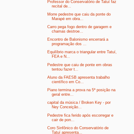
Professor do Conservatório de Tatuí faz
recital de...
Morre pedestre que caiu da ponte do
Marapé em obra...
Carro pega fogo dentro de garagem e
chamas destroe...
Encontro de Balonismo encerrará a
programação dos ...
Equilíbrio marca o triangular entre Tatuí,
FEA e N...
Pedestre que caiu de ponte em obras
tentou fazer t...
Aluno da FAESB apresenta trabalho
científico em Co...
Piano termina a prova na 5ª posição na
geral entre...
capital da música / Broken Key - por
Ney Conceição...
Pedestre fica ferido após escorregar e
cair de pon...
Coro Sinfônico do Conservatório de
Tatuí apresenta...