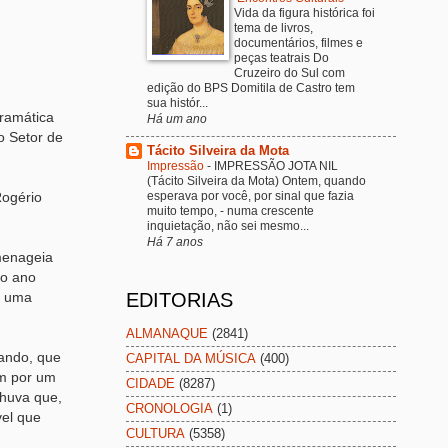
Vida da figura histórica foi
tema de livros,
documentários, filmes e
peças teatrais Do
Cruzeiro do Sul com
edição do BPS Domitila de Castro tem
sua histór...
ramática
Há um ano
o Setor de
Tácito Silveira da Mota
Impressão
-
IMPRESSÃO JOTA NIL
(Tácito Silveira da Mota) Ontem, quando
esperava por você, por sinal que fazia
Rogério
muito tempo, - numa crescente
inquietação, não sei mesmo...
Há 7 anos
menageia
do ano
EDITORIAS
m uma
ALMANAQUE
(2841)
Fando, que
CAPITAL DA MÚSICA
(400)
ém por um
CIDADE
(8287)
chuva que,
CRONOLOGIA
(1)
vel que
CULTURA
(5358)