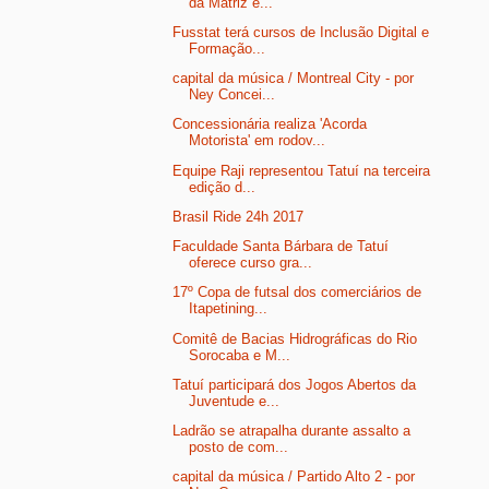
da Matriz e...
Fusstat terá cursos de Inclusão Digital e
Formação...
capital da música / Montreal City - por
Ney Concei...
Concessionária realiza 'Acorda
Motorista' em rodov...
Equipe Raji representou Tatuí na terceira
edição d...
Brasil Ride 24h 2017
Faculdade Santa Bárbara de Tatuí
oferece curso gra...
17º Copa de futsal dos comerciários de
Itapetining...
Comitê de Bacias Hidrográficas do Rio
Sorocaba e M...
Tatuí participará dos Jogos Abertos da
Juventude e...
Ladrão se atrapalha durante assalto a
posto de com...
capital da música / Partido Alto 2 - por