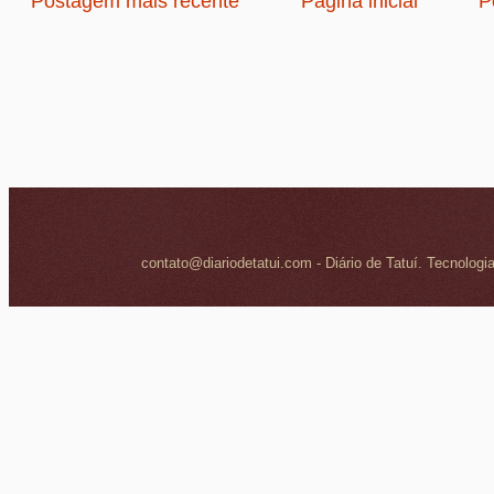
Postagem mais recente
Página inicial
P
contato@diariodetatui.com - Diário de Tatuí. Tecnologi