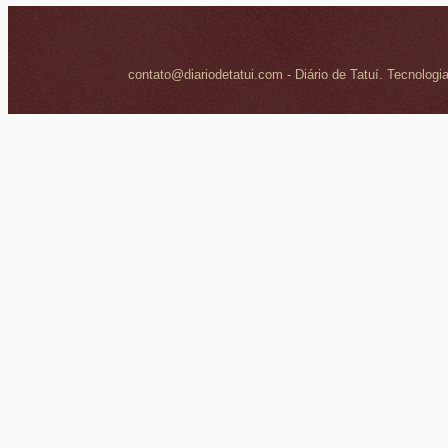
contato@diariodetatui.com - Diário de Tatuí. Tecnologi