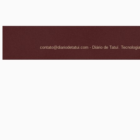
contato@diariodetatui.com - Diário de Tatuí. Tecnologi