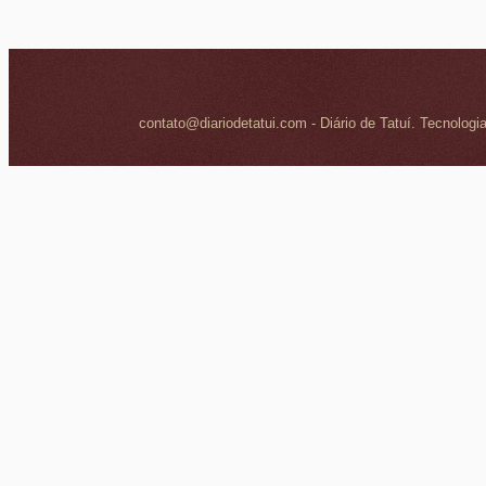
contato@diariodetatui.com - Diário de Tatuí. Tecnologi