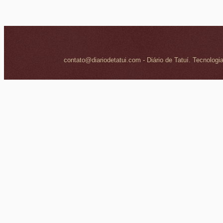
contato@diariodetatui.com - Diário de Tatuí. Tecnologi