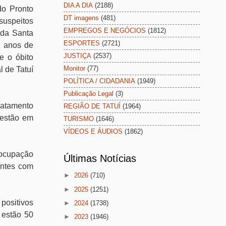
DIA A DIA
(2188)
do Pronto
DT imagens
(481)
suspeitos
EMPREGOS E NEGÓCIOS
(1812)
 da Santa
ESPORTES
(2721)
1 anos de
JUSTIÇA
(2537)
e o óbito
Monitor
(77)
 de Tatuí
POLÍTICA / CIDADANIA
(1949)
Publicação Legal
(3)
ratamento
REGIÃO DE TATUÍ
(1964)
 estão em
TURISMO
(1646)
VÍDEOS E ÁUDIOS
(1862)
e ocupação
Últimas Notícias
entes com
►
2026
(710)
►
2025
(1251)
positivos
►
2024
(1738)
 estão 50
►
2023
(1946)