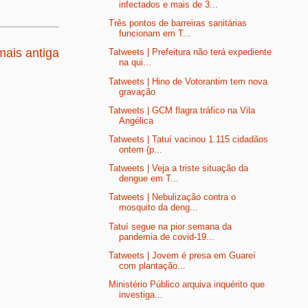
infectados e mais de 3...
Três pontos de barreiras sanitárias
funcionam em T...
ais antiga
Tatweets | Prefeitura não terá expediente
na qui...
Tatweets | Hino de Votorantim tem nova
gravação
Tatweets | GCM flagra tráfico na Vila
Angélica
Tatweets | Tatuí vacinou 1.115 cidadãos
ontem (p...
Tatweets | Veja a triste situação da
dengue em T...
Tatweets | Nebulização contra o
mosquito da deng...
Tatuí segue na pior semana da
pandemia de covid-19...
Tatweets | Jovem é presa em Guareí
com plantação...
Ministério Público arquiva inquérito que
investiga...