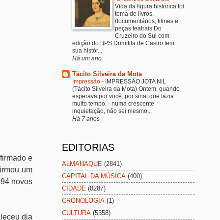
Vida da figura histórica foi
tema de livros,
documentários, filmes e
peças teatrais Do
Cruzeiro do Sul com
edição do BPS Domitila de Castro tem
sua histór...
Há um ano
Tácito Silveira da Mota
Impressão
-
IMPRESSÃO JOTA NIL
(Tácito Silveira da Mota) Ontem, quando
esperava por você, por sinal que fazia
muito tempo, - numa crescente
inquietação, não sei mesmo...
Há 7 anos
EDITORIAS
nfirmado e
ALMANAQUE
(2841)
firmou um
CAPITAL DA MÚSICA
(400)
 294 novos
CIDADE
(8287)
CRONOLOGIA
(1)
CULTURA
(5358)
leceu dia