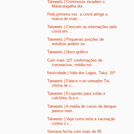
Tatweets | Criminosos invadem o
Maracangalha dur...
Pela primeira vez, a covid atinge a
marca de mais ...
Tatweets | Crescem as internações pela
covid em ...
Tatweets | Pequenas porções de
entulhos podem se...
Tatweets | Novo gráfico
Com mais 107 confirmações de
coronavírus, média mó...
foto/cidade | Vale dos Lagos, Tatuí, SP
Tatweets | Falece o ex-vereador Tio,
vítima de c...
Tatweets | Ecoponto para sofás e
colchões fica n...
Tatweets | A média de casos de dengue
parece men...
Tatweets | Veja como está a vacinação
contra o c...
Semana fecha com mais de 85