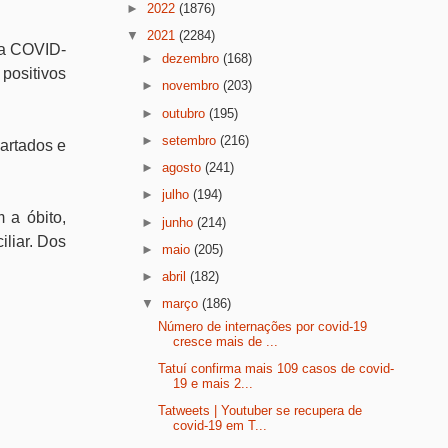
►
2022
(1876)
▼
2021
(2284)
ara COVID-
►
dezembro
(168)
positivos
►
novembro
(203)
►
outubro
(195)
►
setembro
(216)
artados e
►
agosto
(241)
►
julho
(194)
 a óbito,
►
junho
(214)
iliar. Dos
►
maio
(205)
►
abril
(182)
▼
março
(186)
Número de internações por covid-19
cresce mais de ...
Tatuí confirma mais 109 casos de covid-
19 e mais 2...
Tatweets | Youtuber se recupera de
covid-19 em T...